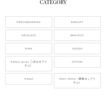
CATEGORY
PIERCE&EARRING
EARCUFF
NECKLACE
BRACELET
RING
GOODS
✴︎SOLO series［1点ものアイ
OPTION
テム］
✴︎SALE
ONLY STOCK（再販なしアイ
テム）