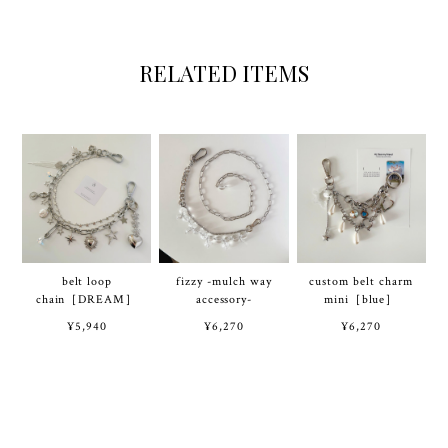
RELATED ITEMS
belt loop
fizzy -mulch way
custom belt charm
chain［DREAM］
accessory-
mini［blue］
¥5,940
¥6,270
¥6,270