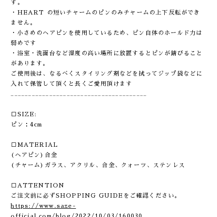
す。
・HEART の短いチャームのピンのみチャームの上下反転ができ
ません。
・小さめのヘアピンを使用しているため、ピン自体のホールド力は
弱めです
・浴室・洗面台など湿度の高い場所に放置するとピンが錆びること
があります。
ご使用後は、なるべくスタイリング剤などを拭ってジップ袋などに
入れて保管して頂くと長くご愛用頂けます
_______________________________________
□SIZE:
ピン：4cm
□MATERIAL
(ヘアピン)合金
(チャーム)ガラス、アクリル、合金、クォーツ、ステンレス
□ATTENTION
ご注文前に必ずSHOPPING GUIDEをご確認ください。
https://www.saze-
official.com/blog/2022/10/03/160030