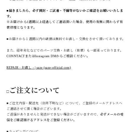
■
届きましたら、必ず開封・ご試着・不備等がないかご確認をお願いいたしま
す。
※お届けから1週間以上経過してご連絡頂いた場合、使用の有無に関わらず有
償修理となります。
■お届けから１週間以内の破損は無料でお直し・交換をさせて頂いております。
また、経年劣化などでのパーツ交換・お直し（有償）も一部承っております。
CONNTACTまたはInstagram DMからご相談ください。
REPAIR - お直し - | saze (saze-official.com)
ご注文について
□
■ご注文内容・配送先（住所不明など）について、ご登録のメールアドレスへ
ご連絡させて頂く場合がございます。
ご返信がありませんと発送ができない場合がございますので、
必ずメールの受
信をご確認頂けるアドレスをご登録ください。
■ラッピングについて