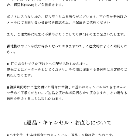
合、
再送料(¥550)
をご負担頂きます。
ポストに入らない場合、持ち戻りとなる場合がございます。不在票か発送時の
メールにてお問い合わせ番号を確認の上、再配達をご依頼ください。
また、ご注文時に宛先に不備等がありましても原則そのまま発送いたします。
番地抜けやビル名抜け等多くなっておりますので、ご注文時によくご確認くだ
さい。
■1回のお会計で２か所以上への配送は致しかねます。
宛先ごとにオーダーをわけてください。その際に発生する各送料はお客様のご
負担となります。
◼︎複数回同時にご注文頂いた場合に重複した送料はキャンセルができませんの
で予めご了承ください。ご連絡を頂ければ同梱させて頂きますが、その場合も
送料を返金することは致しかねます。
返品・キャンセル・お直しについて
□
■ご注文後、お客様都合でのキャンセル・返品・交換は致しかねます。