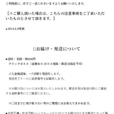
ご利用前に、必ずご一読くださいますようお願いいたします。
【※ご購入頂いた場合は、こちらの注意事項をご了承いただ
いたものとさせて頂きます。】
●2024.4.9更新
□お届け・発送について
■
送料：全国一律200円
クリックポスト（追跡あり/ポスト投函・配送日指定不可）
ご入金確認後、～7日程で発送
致します。
発送完了メールに追跡番号を記載致します。
※お届け日についてはお答えいたしかねます。配送状況は発送の際にご連絡
する追跡番号にてご確認ください。
※◯日までに受け取りたい等のご要望にはお答えできかねます。
■住所不備・宛名不明(ニックネームなど)などでお届けができず再送となった場