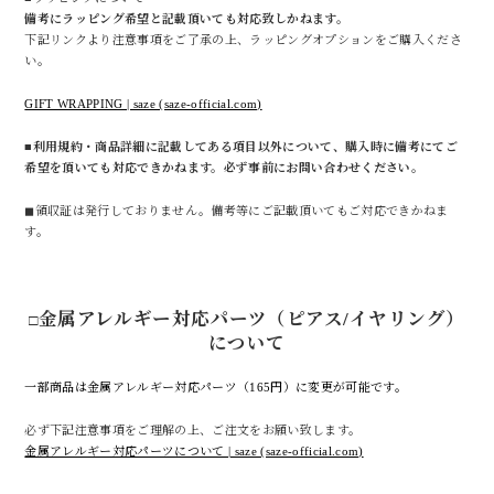
備考にラッピング希望と記載頂いても対応致しかねます。
下記リンクより注意事項をご了承の上、ラッピングオプションをご購入くださ
い。
GIFT WRAPPING | saze (saze-official.com)
■利用規約・商品詳細に記載してある項目以外について、購入時に備考にてご
希望を頂いても対応できかねます。必ず事前にお問い合わせください。
◼︎領収証は発行しておりません。備考等にご記載頂いてもご対応できかねま
す。
金属アレルギー対応パーツ（ピアス/イヤリング）
□
について
一部商品は金属アレルギー対応パーツ（165円）に変更が可能です。
必ず下記注意事項をご理解の上、ご注文をお願い致します。
金属アレルギー対応パーツについて | saze (saze-official.com)