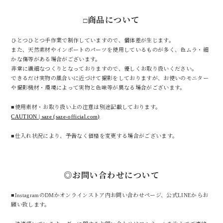
商品について
□
ひとつひとつ手作業で制作していますので、個体差が生じます。
また、天然素材やインポートのパーツを使用しているものが多く、色ムラ・細
かな傷等がある場合がございます。
非常に繊細なつくりとなっておりますので、優しくお取り扱いください。
できるだけ実物の風合いに近づけて撮影をしておりますが、お使いのモニター
や撮影機材・環境によって実物と色味等が異なる場合がございます。
■使用素材・お取り扱い上の注意は別途記載しております。
CAUTION | saze (saze-official.com)
■仕入れ状況により、予告なく価格を変更する場合がございます。
◎お問い合わせについて
■InstagramのDMかオンラインストア内お問い合わせページ、公式LINEからお
願い致します。