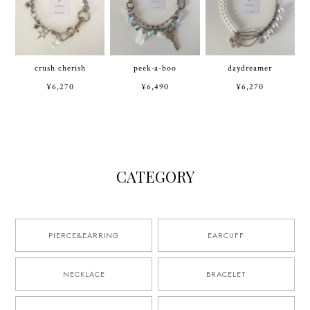
crush cherish
peek-a-boo
daydreamer
¥6,270
¥6,490
¥6,270
CATEGORY
PIERCE&EARRING
EARCUFF
NECKLACE
BRACELET