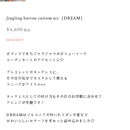
Jingling button custom acc［DREAM］
¥6,600
税込
SOLD OUT
ボタンでできたジャラジャラがボリューミーで
コーディネートのアクセントに♡
ブレスレットやネックレスに、
その日の気分でカスタムして使える
ユニークなアイテム⭐︎⭐︎
ネックレスとしての付け方もその日のお洋服に合わせて
アレンジが可能です！
DREAMはジルコニアの付いたリボンや星など
かわいらしいモチーフをぎゅっと詰め込みました♡