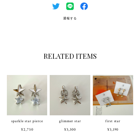
通報する
RELATED ITEMS
sparkle star pierce
glimmer star
first star
¥2,750
¥3,300
¥3,190