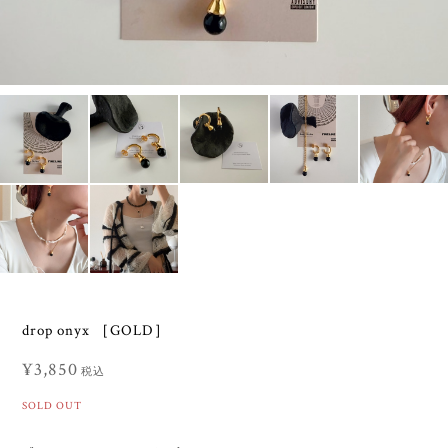
drop onyx ［GOLD］
¥3,850
税込
SOLD OUT