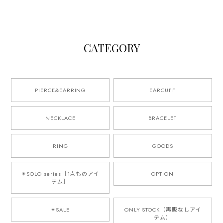
CATEGORY
PIERCE&EARRING
EARCUFF
NECKLACE
BRACELET
RING
GOODS
✴︎SOLO series［1点ものアイ
OPTION
テム］
✴︎SALE
ONLY STOCK（再販なしアイ
テム）