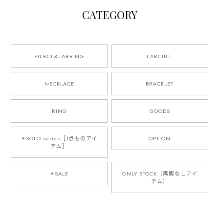
CATEGORY
PIERCE&EARRING
EARCUFF
NECKLACE
BRACELET
RING
GOODS
✴︎SOLO series［1点ものアイ
OPTION
テム］
✴︎SALE
ONLY STOCK（再販なしアイ
テム）