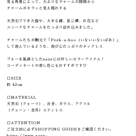
見る角度によって、大ぶりなチャームの隙間から
チャームがキラッと見え隠れする
天然石でできた歯や、大きな鍵、星に蝶、お花など
ユニークなチャームをたっぷり詰め込みました。
チャームたちが胸元で「Peek-a-boo (いないいないばあ）」
して遊んでいるような、遊び心たっぷりのネックレス
ブルーを基調としたsazeには珍しいカラーアイテム！
コーディネートの差し色にもおすすめです♡
□SIZE
約 42cm
□MATERIAL
天然石（クォーツ）、合金、ガラス、アクリル
（チェーン・金具）ステンレス
□ATTENTION
ご注文前に必ずSHOPPING GUIDEをご確認ください。
https://www.saze-