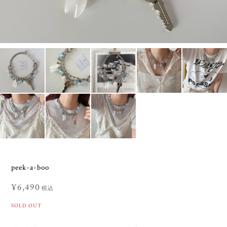
peek-a-boo
¥6,490
税込
SOLD OUT