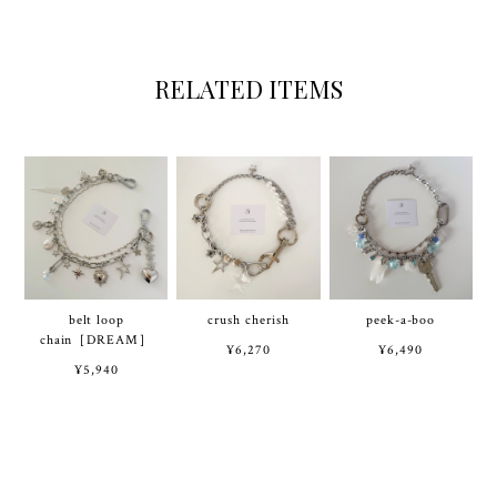
RELATED ITEMS
belt loop
crush cherish
peek-a-boo
chain［DREAM］
¥6,270
¥6,490
¥5,940