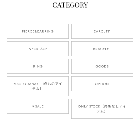
CATEGORY
PIERCE&EARRING
EARCUFF
NECKLACE
BRACELET
RING
GOODS
✴︎SOLO series［1点ものアイ
OPTION
テム］
✴︎SALE
ONLY STOCK（再販なしアイ
テム）