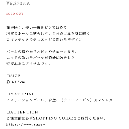
¥6,270
税込
SOLD OUT
花が咲く、儚い一瞬をピンで留めて
現実のルールに縛られず、自分の世界を身に纏う
ロマンチックで少しエッジの効いたデザイン
パールの華やかさとピンやチェーンなど、
エッジの効いたパーツが絶妙に融合した
遊び心あるアイテムです。
□SIZE
約 43.5cm
□MATERIAL
イミテーションパール、合金、（チェーン・ピン）ステンレス
□ATTENTION
ご注文前に必ずSHOPPING GUIDEをご確認ください。
https://www.saze-