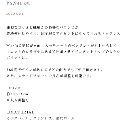
¥5,940
税込
SOLD OUT
独特なゴツさと繊細さの絶妙なバランスが
普段使いしやすく、お洋服のアクセントになってくれるネックレス
Mariaの刻印が両面に入ったハートのペンダントがかわいらしく、
フロントのカラビナはあえて開閉させずペンダントトップのような
ポイントに。
360度デザインがあるのでどの向きでもご使用頂けます。
また、スライドチェーンで長さが調整も可能です。
□SIZE
約30〜51cm
※長さ調整可
□MATERIAL
ガラスパール、ステンレス、淡水パール