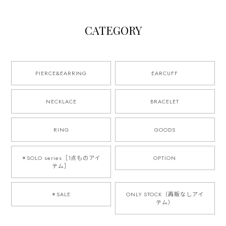
CATEGORY
PIERCE&EARRING
EARCUFF
NECKLACE
BRACELET
RING
GOODS
✴︎SOLO series［1点ものアイ
OPTION
テム］
✴︎SALE
ONLY STOCK（再販なしアイ
テム）