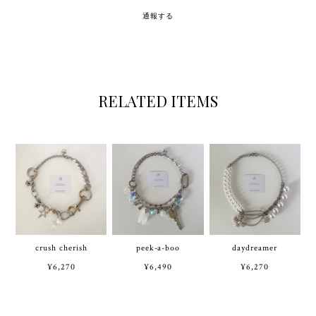
通報する
RELATED ITEMS
crush cherish
peek-a-boo
daydreamer
¥6,270
¥6,490
¥6,270