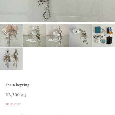
chain keyring
¥3,300
税込
SOLD OUT