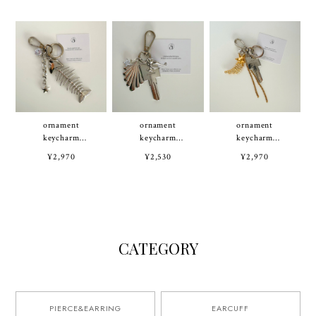
ornament
ornament
ornament
keycharm
keycharm
keycharm
［FISH］
［SHELL］
［STAR］
¥2,970
¥2,530
¥2,970
CATEGORY
PIERCE&EARRING
EARCUFF