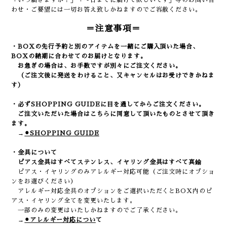
「いつ届きますか？」「〜日までに届けて欲しいです」等のお問い合
わせ・ご要望には一切お答え致しかねますのでご容赦ください。
＝注意事項＝
・BOXの先行予約と別のアイテムを一緒にご購入頂いた場合、
BOXの納期に合わせてのお届けとなります。
お急ぎの場合は、お手数ですが別々にご注文ください。
（ご注文後に発送をわけること、又キャンセルはお受けできかねま
す）
・必ずSHOPPING GUIDEに目を通してからご注文ください。
ご注文いただいた場合はこちらに同意して頂いたものとさせて頂き
ます。
→
⚫︎SHOPPING GUIDE
・金具について
ピアス金具はすべてステンレス、イヤリング金具はすべて真鍮
ピアス・イヤリングのみアレルギー対応可能（ご注文時にオプショ
ンをお選びください）
アレルギー対応金具のオプションをご選択いただくとBOX内のピ
アス・イヤリング全てを変更いたします。
一部のみの変更はいたしかねますのでご了承ください。
→
⚫︎アレルギー対応につい
て