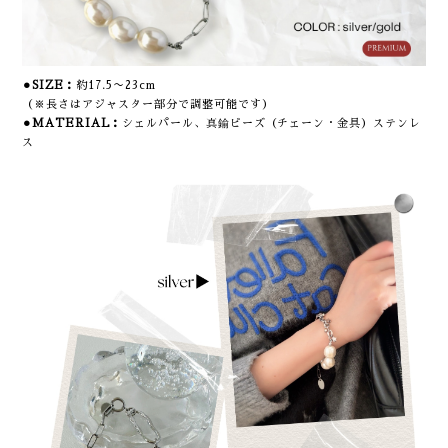
⚫︎SIZE：
約17.5〜23cm
（※長さはアジャスター部分で調整可能です）
⚫︎MATERIAL：
シェルパール、真鍮ビーズ（チェーン・金具）ステンレ
ス