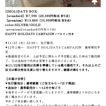
□
HOLIDAYS BOX
［standard］¥7,590（20,000円相当 計5点）
［premium］¥13,860（33,000円相当 計8点）
color:SILVER/GOLD
(premiumはstandardの内容＋3点）
HAPPY HOLIDAYS CAMPAIGNノベルティ付き
⚫︎11/22 (水）22:00〜 先行販売
⚫︎12月上旬〜 HAPPY HOLIDAYS CAMPAIGN 通常発売予
定
※数量限定のため、上記予定に関わらず予定数に達した時点で販売終
了、又は追加分で内容を変更する場合がございます。
※11/22先行販売は在庫を準備している数の販売です。それ以上のご
注文は順次受注生産に切り替えますので、納期が異なります。
【お届け目安】
⚫︎先行販売分：通常納期
（ご注文から〜7日で発送）
⚫︎追加分・通常販売分：〜12月中旬ごろ
※毎年オーダーが大変混雑いたしますので、通常納期よりお日にちを
頂く場合がございます。
予めご了承お願い致します。